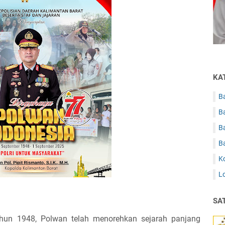
KA
B
B
B
B
K
L
SA
ahun 1948, Polwan telah menorehkan sejarah panjang