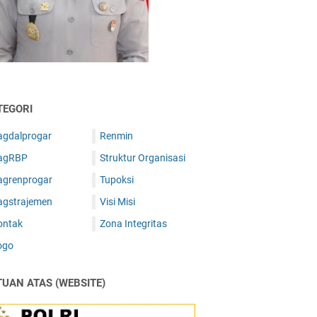
TEGORI
agdalprogar
Renmin
agRBP
Struktur Organisasi
agrenprogar
Tupoksi
agstrajemen
Visi Misi
ontak
Zona Integritas
ogo
TUAN ATAS (WEBSITE)