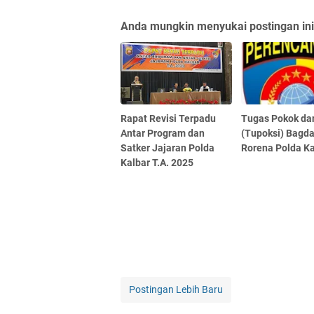
Anda mungkin menyukai postingan ini
Rapat Revisi Terpadu
Tugas Pokok da
Antar Program dan
(Tupoksi) Bagda
Satker Jajaran Polda
Rorena Polda Ka
Kalbar T.A. 2025
Postingan Lebih Baru