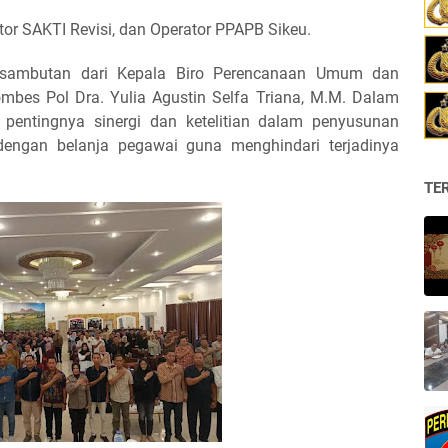
tor SAKTI Revisi, dan Operator PPAPB Sikeu.
 sambutan dari Kepala Biro Perencanaan Umum dan
ombes Pol Dra. Yulia Agustin Selfa Triana, M.M. Dalam
pentingnya sinergi dan ketelitian dalam penyusunan
dengan belanja pegawai guna menghindari terjadinya
TE