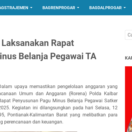
AGSTRAJEMEN
BAGRENPROGAR
BAGDALPROGAR
r Laksanakan Rapat
nus Belanja Pegawai TA
KA
Dalam upaya memastikan pengelolaan anggaran yang
rencanaan Umum dan Anggaran (Rorena) Polda Kalbar
Rapat Penyusunan Pagu Minus Belanja Pegawai Satker
25. Kegiatan ini dilangsungkan pada hari Selasa, 12
95, Pontianak-Kalimantan Barat yang melibatkan para
ng perencanaan dan keuangan.