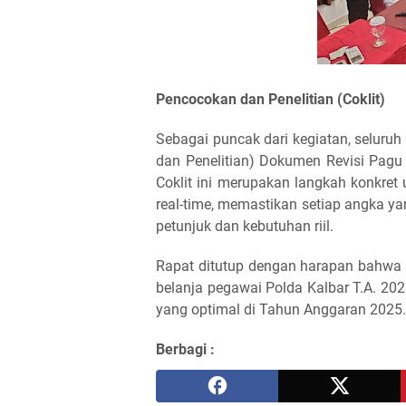
Pencocokan dan Penelitian (Coklit)
Sebagai puncak dari kegiatan, seluruh 
dan Penelitian) Dokumen Revisi Pagu
Coklit ini merupakan langkah konkre
real-time, memastikan setiap angka yan
petunjuk dan kebutuhan riil.
Rapat ditutup dengan harapan bahwa h
belanja pegawai Polda Kalbar T.A. 202
yang optimal di Tahun Anggaran 2025.
Berbagi :