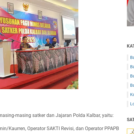
KA
B
B
B
B
K
L
 masing-masing satker dan Jajaran Polda Kalbar, yaitu:
SA
in/Kaurren, Operator SAKTI Revisi, dan Operator PPAPB