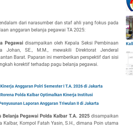
mendalam dari narasumber dan staf ahli yang fokus pada
olaan anggaran belanja pegawai TA 2025:
ja Pegawai
disampaikan oleh Kepala Seksi Pembinaan
Kal
 Johan, SE., M.M., mewakili Direktorat Jenderal
ntan Barat. Paparan ini memberikan perspektif dari sisi
gkah korektif terhadap pagu belanja pegawai.
 Kinerja Anggaran Polri Semester I T.A. 2026 di Jakarta
orena Polda Kalbar Optimalkan Kinerja Institusi
Penyusunan Laporan Anggaran Triwulan II di Jakarta
 Belanja Pegawai Polda Kalbar T.A. 2025
disampaikan
a Kalbar, Kompol Fatah Yasin, S.H., dimana Poin utama