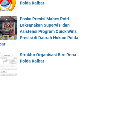
Polda Kalbar
Posko Presisi Mabes Polri
Laksanakan Supervisi dan
Asistensi Program Quick Wins
Presisi di Daerah Hukum Polda
bar
Struktur Organisasi Biro Rena
Polda Kalbar